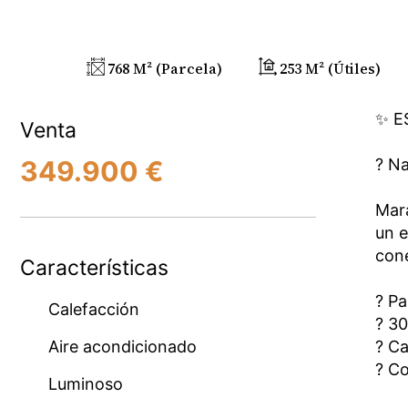
768 M² (parcela)
253 M² (útiles)
✨ E
Venta
349.900 €
? Na
Mara
un e
cone
Características
? Pa
Calefacción
? 3
Aire acondicionado
? Ca
? Co
Luminoso