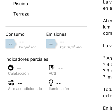
La v
Piscina
en e
Terraza
Al e
lumi
como
Consumo
Emisiones
--
--
--
--
La v
2
2
kwh/m
año
kg CO2/m
año
?️ A
Indicadores parciales
?️ 4
--
--
? 3
Calefacción
ACS
? Im
--
--
Aire acondicionado
Iluminación
Toda
exte
En l