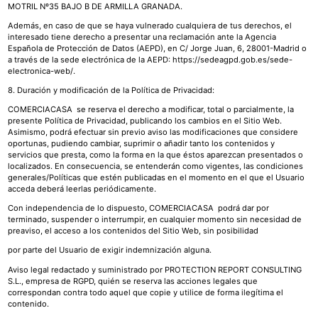
MOTRIL Nº35 BAJO B DE ARMILLA GRANADA.
Además, en caso de que se haya vulnerado cualquiera de tus derechos, el
interesado tiene derecho a presentar una reclamación ante la Agencia
Española de Protección de Datos (AEPD), en C/ Jorge Juan, 6, 28001-Madrid o
a través de la sede electrónica de la AEPD: https://sedeagpd.gob.es/sede-
electronica-web/.
8. Duración y modificación de la Política de Privacidad:
COMERCIACASA se reserva el derecho a modificar, total o parcialmente, la
presente Política de Privacidad, publicando los cambios en el Sitio Web.
Asimismo, podrá efectuar sin previo aviso las modificaciones que considere
oportunas, pudiendo cambiar, suprimir o añadir tanto los contenidos y
servicios que presta, como la forma en la que éstos aparezcan presentados o
localizados. En consecuencia, se entenderán como vigentes, las condiciones
generales/Políticas que estén publicadas en el momento en el que el Usuario
acceda deberá leerlas periódicamente.
Con independencia de lo dispuesto, COMERCIACASA podrá dar por
terminado, suspender o interrumpir, en cualquier momento sin necesidad de
preaviso, el acceso a los contenidos del Sitio Web, sin posibilidad
por parte del Usuario de exigir indemnización alguna.
Aviso legal redactado y suministrado por PROTECTION REPORT CONSULTING
S.L., empresa de RGPD, quién se reserva las acciones legales que
correspondan contra todo aquel que copie y utilice de forma ilegítima el
contenido.